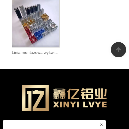
Linia montażowa wyświetlacza szafka na wyświetlacz stojak przemysłowy aluminiowy profil aluminiowy
X