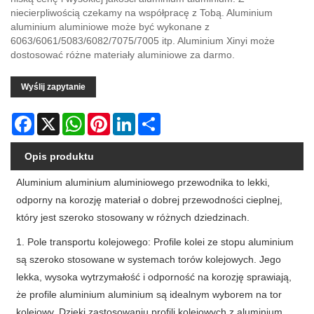
niecierpliwością czekamy na współpracę z Tobą. Aluminium
aluminium aluminiowe może być wykonane z
6063/6061/5083/6082/7075/7005 itp. Aluminium Xinyi może
dostosować różne materiały aluminiowe za darmo.
Wyślij zapytanie
Facebook
X
WhatsApp
Pinterest
LinkedIn
Share
Opis produktu
Aluminium aluminium aluminiowego przewodnika to lekki,
odporny na korozję materiał o dobrej przewodności cieplnej,
który jest szeroko stosowany w różnych dziedzinach.
1. Pole transportu kolejowego: Profile kolei ze stopu aluminium
są szeroko stosowane w systemach torów kolejowych. Jego
lekka, wysoka wytrzymałość i odporność na korozję sprawiają,
że profile aluminium aluminium są idealnym wyborem na tor
kolejowy. Dzięki zastosowaniu profili kolejowych z aluminium,